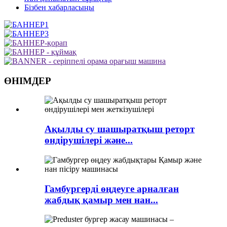
Бізбен хабарласыңы
ӨНІМДЕР
Ақылды су шашыратқыш реторт
өндірушілері және...
Гамбургерді өңдеуге арналған
жабдық қамыр мен нан...