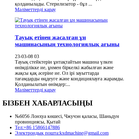
қолданылады. Стерилизатор - бұл ...
Мәліметтерді қарау
Тауық етінен жасалған ұн
машинасының технологиялық ағыны
23-03-08 03
Тауық стейктерін ұнтақтайтын машина үлкен
өнімділікке ие, ұнмен біркелкі жабылған және
жақсы қақ әсеріне ие. Ол ірі зауыттарда
тағамдарды өңдеуге және кондициялауға жарамды.
Қолданылатын өнімдер:...
Мәліметтерді қарау
БІЗБЕН ХАБАРЛАСЫҢЫ
№6056 Лонхуа көшесі, Чжучэн қаласы, Шаньдун
провинциясы, Қытай
Тел:
+86 15866147886
Электрондық пошта:
kxdmachine@gmail.com