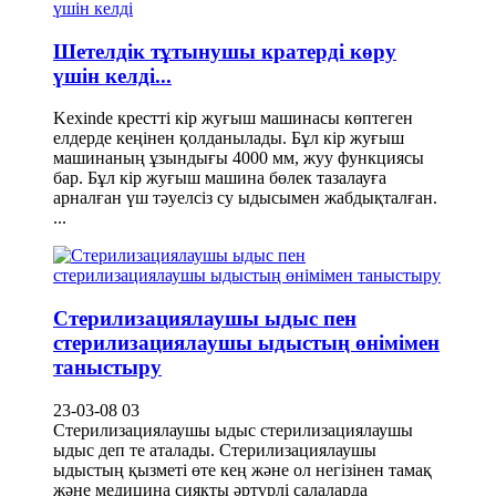
Шетелдік тұтынушы кратерді көру
үшін келді...
Kexinde крестті кір жуғыш машинасы көптеген
елдерде кеңінен қолданылады. Бұл кір жуғыш
машинаның ұзындығы 4000 мм, жуу функциясы
бар. Бұл кір жуғыш машина бөлек тазалауға
арналған үш тәуелсіз су ыдысымен жабдықталған.
...
Стерилизациялаушы ыдыс пен
стерилизациялаушы ыдыстың өнімімен
таныстыру
23-03-08 03
Стерилизациялаушы ыдыс стерилизациялаушы
ыдыс деп те аталады. Стерилизациялаушы
ыдыстың қызметі өте кең және ол негізінен тамақ
және медицина сияқты әртүрлі салаларда