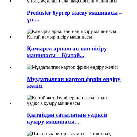
Preduster бургер жасау машинасы –
ұн ...
Қамырға арналған нан пісіру
машинасы – Қытай...
Мұздатылған картоп фриін өндіру
желісі
Қытайдан сатылатын үздіксіз
қуыру машинасы...