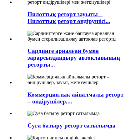
Пилоттық реторт зауыты –
Пилоттық реторт өндірушісі...
Сардинге арналған бумен
зарарсыздандыру автоклавының
реторты...
Коммерциялық айналмалы реторт
– өндірушілер,...
Суға батыру реторт сатылымда