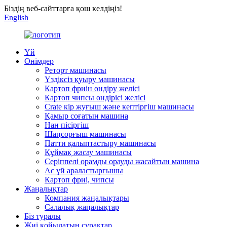
Біздің веб-сайттарға қош келдіңіз!
English
Үй
Өнімдер
Реторт машинасы
Үздіксіз қуыру машинасы
Картоп фриін өндіру желісі
Картоп чипсы өндірісі желісі
Crate кір жуғыш және кептіргіш машинасы
Қамыр соғатын машина
Нан пісіргіш
Шаңсорғыш машинасы
Патти қалыптастыру машинасы
Құймақ жасау машинасы
Серіппелі орамды орауды жасайтын машина
Ас үй араластырғышы
Картоп фриі, чипсы
Жаңалықтар
Компания жаңалықтары
Салалық жаңалықтар
Біз туралы
Жиі қойылатын сұрақтар