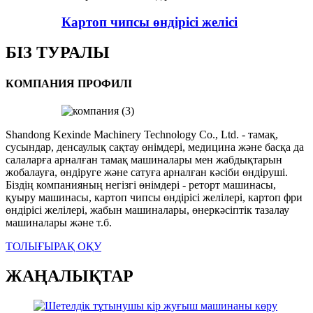
Картоп чипсы өндірісі желісі
БІЗ ТУРАЛЫ
КОМПАНИЯ ПРОФИЛІ
Shandong Kexinde Machinery Technology Co., Ltd. - тамақ,
сусындар, денсаулық сақтау өнімдері, медицина және басқа да
салаларға арналған тамақ машиналары мен жабдықтарын
жобалауға, өндіруге және сатуға арналған кәсіби өндіруші.
Біздің компанияның негізгі өнімдері - реторт машинасы,
қуыру машинасы, картоп чипсы өндірісі желілері, картоп фри
өндірісі желілері, жабын машиналары, өнеркәсіптік тазалау
машиналары және т.б.
ТОЛЫҒЫРАҚ ОҚУ
ЖАҢАЛЫҚТАР