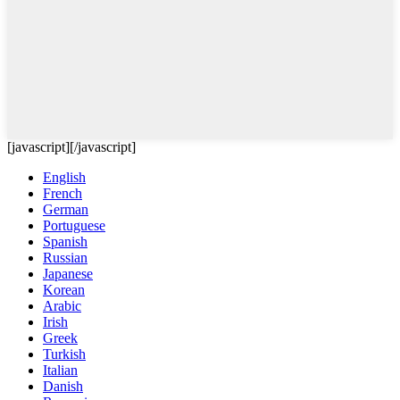
[javascript]
[/javascript]
English
French
German
Portuguese
Spanish
Russian
Japanese
Korean
Arabic
Irish
Greek
Turkish
Italian
Danish